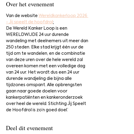
Over het evenement
Van de website 
Wereldkankerloop 2026 
- Jij speelt de hoofdrol
:
De Wereld Kanker Loop is een 
WERELDWIJDE 24 uur durende 
wandeling met deelnemers uit meer dan 
250 steden. Elke stad krijgt één uur de 
tijd om te wandelen, en de combinatie 
van deze uren over de hele wereld zal 
overeen komen met een volledige dag 
van 24 uur. Het wordt dus een 24 uur 
durende wandjeling die bijna alle 
tijdzones omspant. Alle opbrengsten 
gaan naar goede doelen voor 
kankerpatiënten en kankeronderzoek 
over heel de wereld. Stichting Jij Speelt 
de Hoofdrol is zo’n goed doel.’
Deel dit evenement