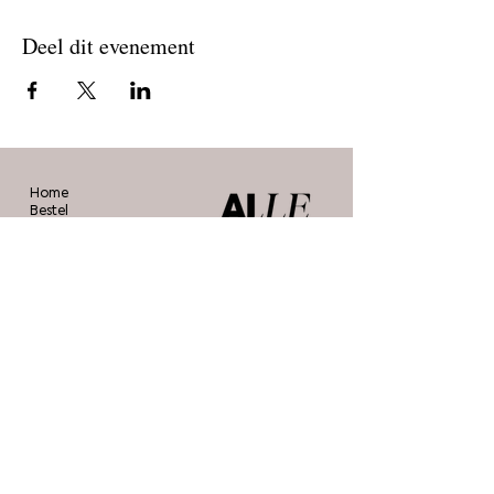
Deel dit evenement
Home
Bestel
Blog
De makers
Agenda
Over ons
Contact
Stichting Alle Mooie Borsten
info@allemooieborsten.nl