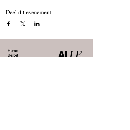
Deel dit evenement
Home
Bestel
Blog
De makers
Agenda
Over ons
Contact
Stichting Alle Mooie Borsten
info@allemooieborsten.nl