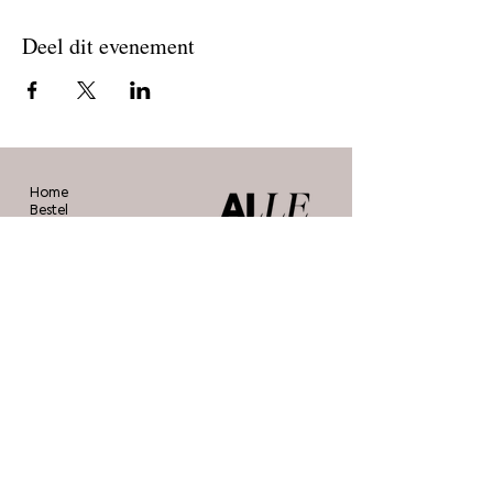
Deel dit evenement
Home
Bestel
Blog
De makers
Agenda
Over ons
Contact
Stichting Alle Mooie Borsten
info@allemooieborsten.nl