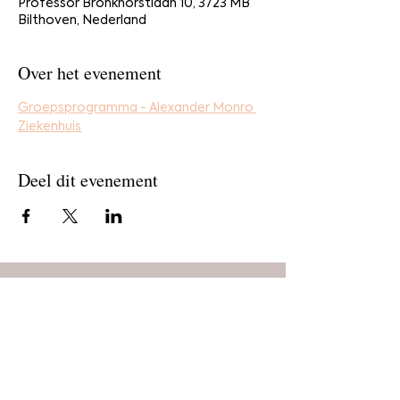
Professor Bronkhorstlaan 10, 3723 MB
Bilthoven, Nederland
Over het evenement
Groepsprogramma - Alexander Monro 
Ziekenhuis
Deel dit evenement
Home
Bestel
Blog
De makers
Agenda
Over ons
Contact